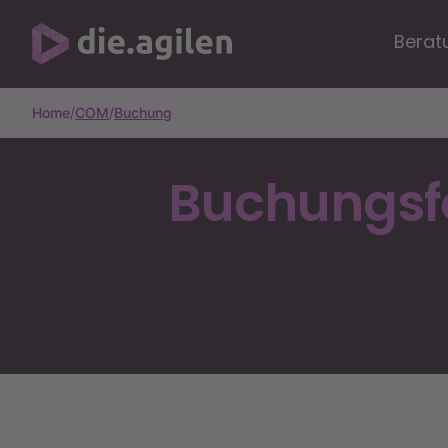
Berat
Home
/
COM
/
Buchung
Buchungsfo