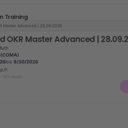
n Training
ied OKR Master Advanced | 28.09.
Muth
 (COMA)
026
bis
9/30/2026
p.P.
gl. 19% MwSt.