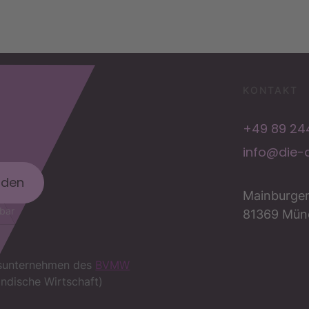
KONTAKT
+49 89 244
info@die-a
Mainburger
lbar
81369 Mün
edsunternehmen des
BVMW
ndische Wirtschaft)