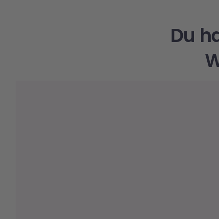
Du h
W