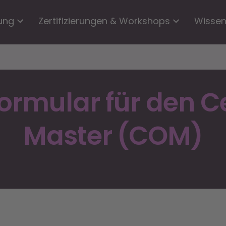
ung
Zertifizierungen & Workshops
Wisse
rmular für den Ce
Master (COM)