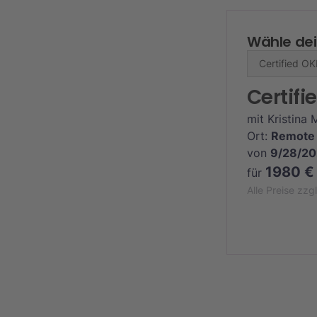
Wähle dei
Certif
mit
Kristina 
Ort:
Remote
von
9/28/2
1980 €
für
Alle Preise zz