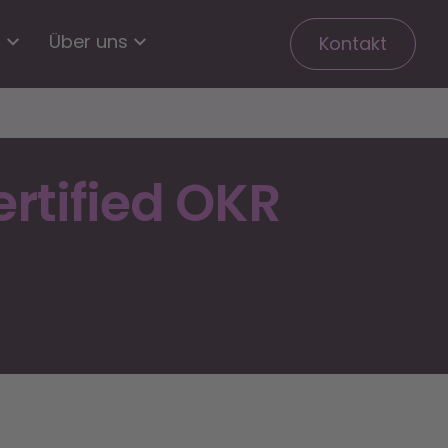
n
Über uns
Kontakt
rtified OKR