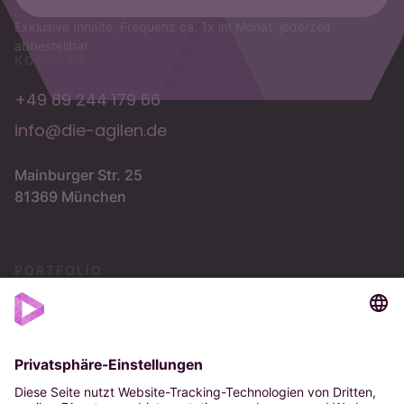
Exklusive Inhalte, Frequenz ca. 1x im Monat, jederzeit
abbestellbar
KONTAKT
+49 89 244 179 66
info@die-agilen.de
Mainburger Str. 25
81369 München
PORTFOLIO
Vision
Strategie
OKR