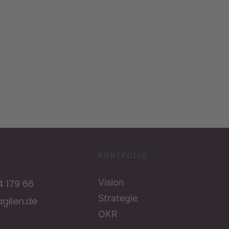
die.agilen Assistent
OKR-Fragen, Trainings & Buchung
Zugangslink
PORTFOLIO
Vision
 179 66
Strategie
gilen.de
OKR