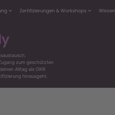
ung
Zertifizierungen & Workshops
Wisse
ly
saustausch.
n Zugang zum geschützten
r deinen Alltag als OKR
ifizierung hinausgeht.