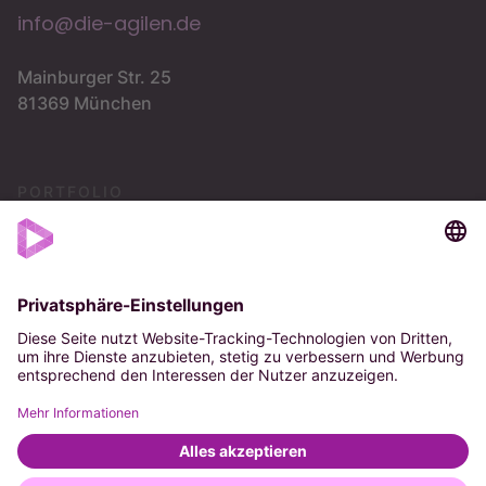
info@die-agilen.de
Mainburger Str. 25
81369 München
PORTFOLIO
Vision
Strategie
OKR
Impressum
Datenschutz
AGB