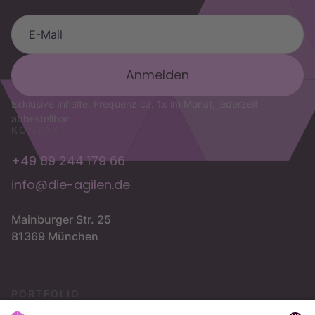
die.agilen Assistent
OKR-Fragen, Trainings & Buchung
Exklusive Inhalte, Frequenz ca. 1x im Monat, jederzeit
abbestellbar
KONTAKT
+49 89 244 179 66
info@die-agilen.de
Mainburger Str. 25
81369 München
PORTFOLIO