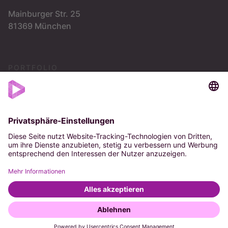
Mainburger Str. 25
81369 München
PORTFOLIO
Vision
Strategie
OKR
Impressum
Datenschutz
AGB