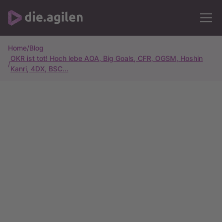
Home
/
Blog
OKR ist tot! Hoch lebe AOA, Big Goals, CFR, OGSM, Hoshin
/
Kanri, 4DX, BSC...
Alle Artikel
15m