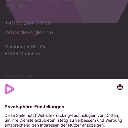
abbestellbar
KONTAKT
+49 89 244 179 66
info@die-agilen.de
Mainburger Str. 25
81369 München
PORTFOLIO
Vision
Strategie
OKR