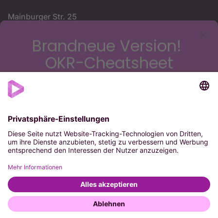
Mainburger Str. 25
81369 München
PORTFOLIO
Vision
Strategie
OKR
Impressum
Datenschutz
AGB