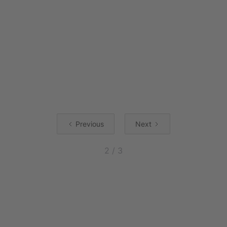
und nicht auf Outputs!
Wenn Ihr ein wirksames OKR erreichen wollt, sind
"Outcomes" der Schlüssel dazu. Outputs wiederum sorgen
dafür, dass OKR am Ende nicht funktionieren und unwirksam
wird.
Previous
Next
2 / 3